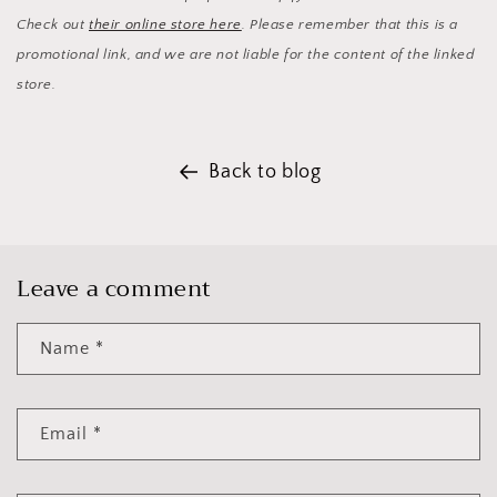
Check out
their online store here
. Please remember that this is a
promotional link, and we are not liable for the content of the linked
store.
Back to blog
Leave a comment
Name
*
Email
*