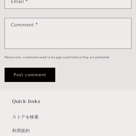
Email
*
Comment
*
Please note, comments need to be approved before they are published.
Quick links
ストアを検索
利用規約