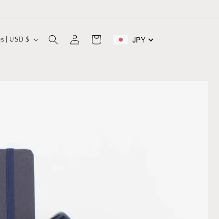
Log
JPY
Cart
United States | USD $
in