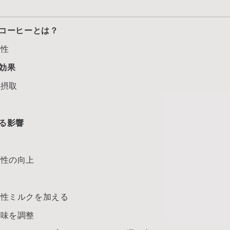
コーヒーとは？
便性
効果
の摂取
る影響
産性の向上
物性ミルクを加える
で味を調整