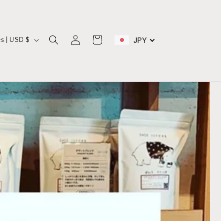
Log
JPY
Cart
United States | USD $
in