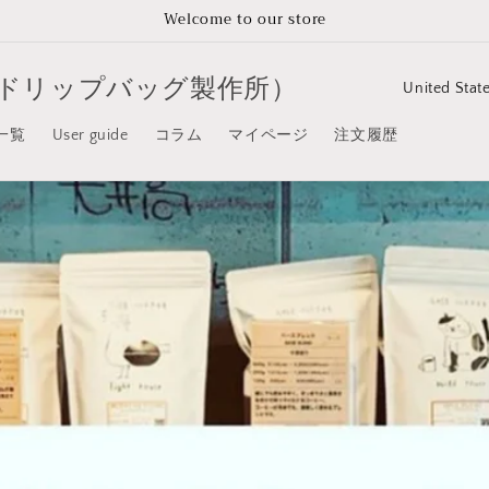
Welcome to our store
C
ジナルドリップバッグ製作所）
o
一覧
User guide
コラム
マイページ
注文履歴
u
n
t
r
y
/
r
e
g
i